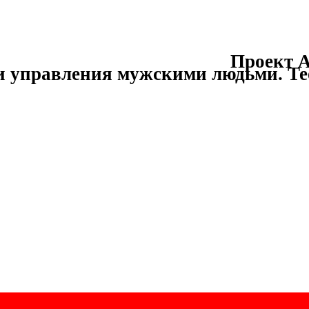
Проект А
и управления мужскими людьми.
Те