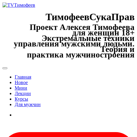
ТимофеевСукаПрав
Проект Алексея Тимофеева
для женщин 18+
Экстремальные техники
управления мужскими людьми.
Теория и
практика мужчиностроения
Главная
Новое
Мини
Лекции
Курсы
Для мужчин