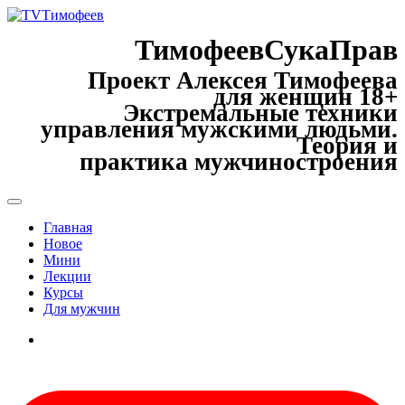
ТимофеевСукаПрав
Проект Алексея Тимофеева
для женщин 18+
Экстремальные техники
управления мужскими людьми.
Теория и
практика мужчиностроения
Главная
Новое
Мини
Лекции
Курсы
Для мужчин