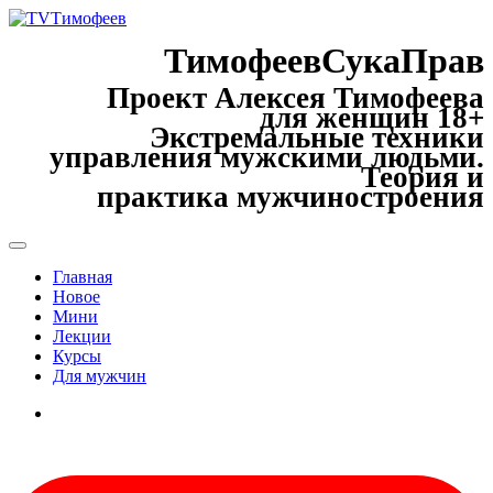
ТимофеевСукаПрав
Проект Алексея Тимофеева
для женщин 18+
Экстремальные техники
управления мужскими людьми.
Теория и
практика мужчиностроения
Главная
Новое
Мини
Лекции
Курсы
Для мужчин