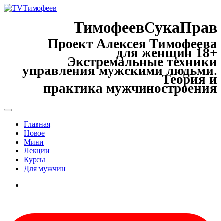
ТимофеевСукаПрав
Проект Алексея Тимофеева
для женщин 18+
Экстремальные техники
управления мужскими людьми.
Теория и
практика мужчиностроения
Главная
Новое
Мини
Лекции
Курсы
Для мужчин