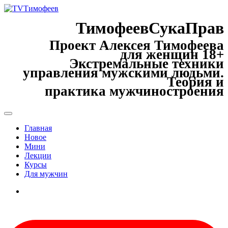
ТимофеевСукаПрав
Проект Алексея Тимофеева
для женщин 18+
Экстремальные техники
управления мужскими людьми.
Теория и
практика мужчиностроения
Главная
Новое
Мини
Лекции
Курсы
Для мужчин