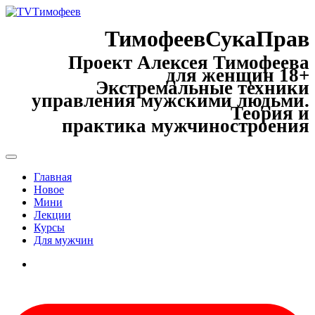
ТимофеевСукаПрав
Проект Алексея Тимофеева
для женщин 18+
Экстремальные техники
управления мужскими людьми.
Теория и
практика мужчиностроения
Главная
Новое
Мини
Лекции
Курсы
Для мужчин