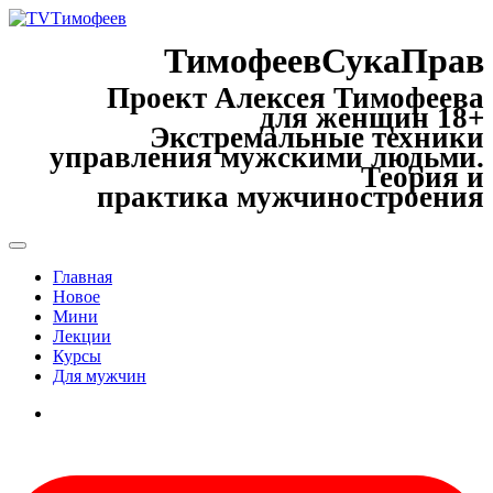
ТимофеевСукаПрав
Проект Алексея Тимофеева
для женщин 18+
Экстремальные техники
управления мужскими людьми.
Теория и
практика мужчиностроения
Главная
Новое
Мини
Лекции
Курсы
Для мужчин