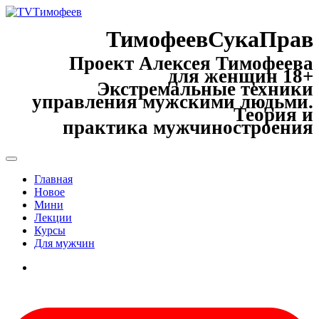
ТимофеевСукаПрав
Проект Алексея Тимофеева
для женщин 18+
Экстремальные техники
управления мужскими людьми.
Теория и
практика мужчиностроения
Главная
Новое
Мини
Лекции
Курсы
Для мужчин