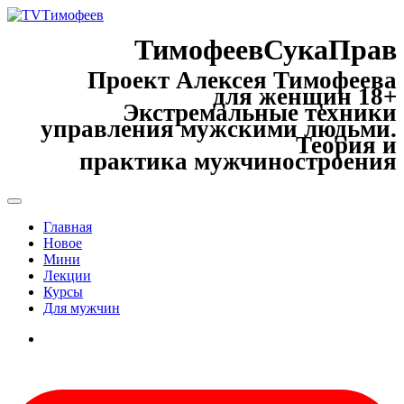
ТимофеевСукаПрав
Проект Алексея Тимофеева
для женщин 18+
Экстремальные техники
управления мужскими людьми.
Теория и
практика мужчиностроения
Главная
Новое
Мини
Лекции
Курсы
Для мужчин