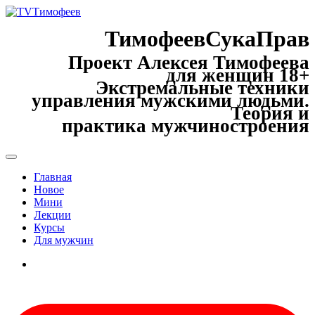
ТимофеевСукаПрав
Проект Алексея Тимофеева
для женщин 18+
Экстремальные техники
управления мужскими людьми.
Теория и
практика мужчиностроения
Главная
Новое
Мини
Лекции
Курсы
Для мужчин