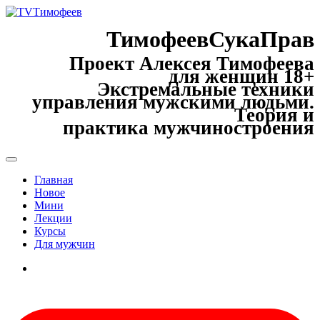
ТимофеевСукаПрав
Проект Алексея Тимофеева
для женщин 18+
Экстремальные техники
управления мужскими людьми.
Теория и
практика мужчиностроения
Главная
Новое
Мини
Лекции
Курсы
Для мужчин