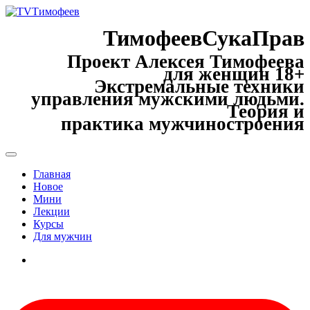
ТимофеевСукаПрав
Проект Алексея Тимофеева
для женщин 18+
Экстремальные техники
управления мужскими людьми.
Теория и
практика мужчиностроения
Главная
Новое
Мини
Лекции
Курсы
Для мужчин