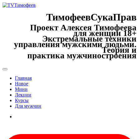
ТимофеевСукаПрав
Проект Алексея Тимофеева
для женщин 18+
Экстремальные техники
управления мужскими людьми.
Теория и
практика мужчиностроения
Главная
Новое
Мини
Лекции
Курсы
Для мужчин