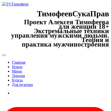
ТимофеевСукаПрав
Проект Алексея Тимофеева
для женщин 18+
Экстремальные техники
управления мужскими людьми.
Теория и
практика мужчиностроения
Главная
Новое
Мини
Лекции
Курсы
Для мужчин