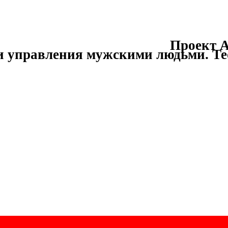
Проект А
и управления мужскими людьми.
Те