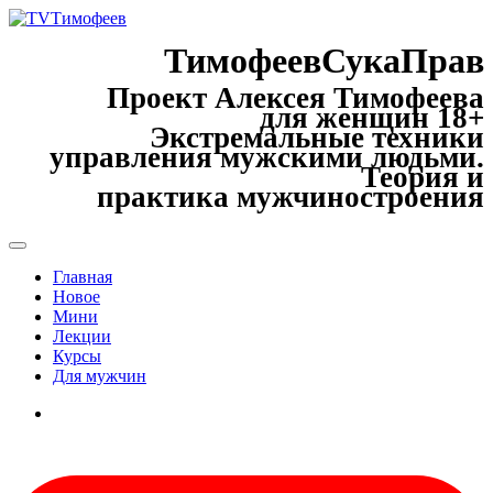
ТимофеевСукаПрав
Проект Алексея Тимофеева
для женщин 18+
Экстремальные техники
управления мужскими людьми.
Теория и
практика мужчиностроения
Главная
Новое
Мини
Лекции
Курсы
Для мужчин