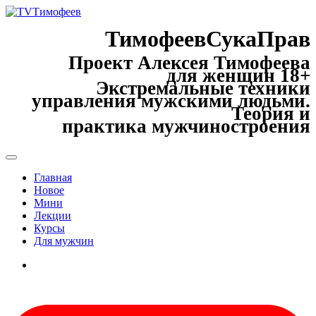
ТимофеевСукаПрав
Проект Алексея Тимофеева
для женщин 18+
Экстремальные техники
управления мужскими людьми.
Теория и
практика мужчиностроения
Главная
Новое
Мини
Лекции
Курсы
Для мужчин