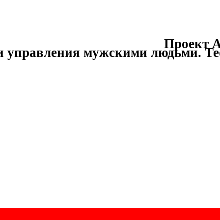
Проект А
и управления мужскими людьми.
Те