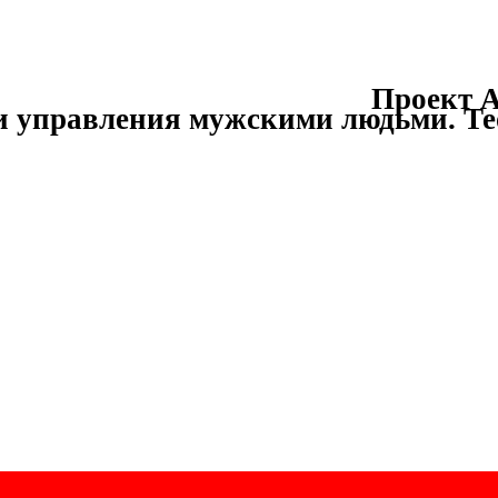
Проект А
и управления мужскими людьми.
Те