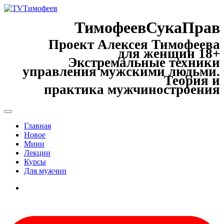
ТимофеевСукаПрав
Проект Алексея Тимофеева
для женщин 18+
Экстремальные техники
управления мужскими людьми.
Теория и
практика мужчиностроения
Главная
Новое
Мини
Лекции
Курсы
Для мужчин