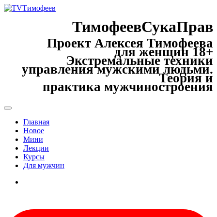
ТимофеевСукаПрав
Проект Алексея Тимофеева
для женщин 18+
Экстремальные техники
управления мужскими людьми.
Теория и
практика мужчиностроения
Главная
Новое
Мини
Лекции
Курсы
Для мужчин