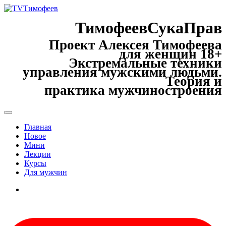
ТимофеевСукаПрав
Проект Алексея Тимофеева
для женщин 18+
Экстремальные техники
управления мужскими людьми.
Теория и
практика мужчиностроения
Главная
Новое
Мини
Лекции
Курсы
Для мужчин