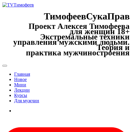
ТимофеевСукаПрав
Проект Алексея Тимофеева
для женщин 18+
Экстремальные техники
управления мужскими людьми.
Теория и
практика мужчиностроения
Главная
Новое
Мини
Лекции
Курсы
Для мужчин