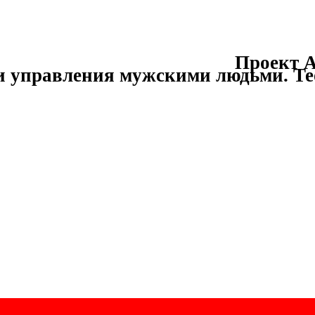
Проект А
и управления мужскими людьми.
Те