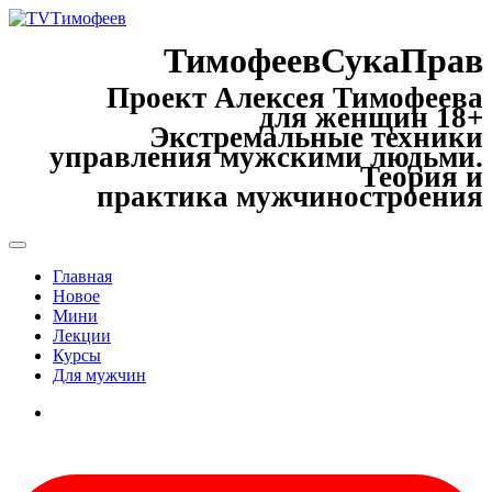
ТимофеевСукаПрав
Проект Алексея Тимофеева
для женщин 18+
Экстремальные техники
управления мужскими людьми.
Теория и
практика мужчиностроения
Главная
Новое
Мини
Лекции
Курсы
Для мужчин