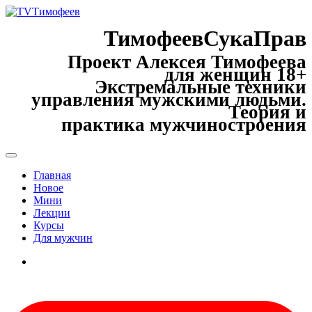
ТимофеевСукаПрав
Проект Алексея Тимофеева
для женщин 18+
Экстремальные техники
управления мужскими людьми.
Теория и
практика мужчиностроения
Главная
Новое
Мини
Лекции
Курсы
Для мужчин