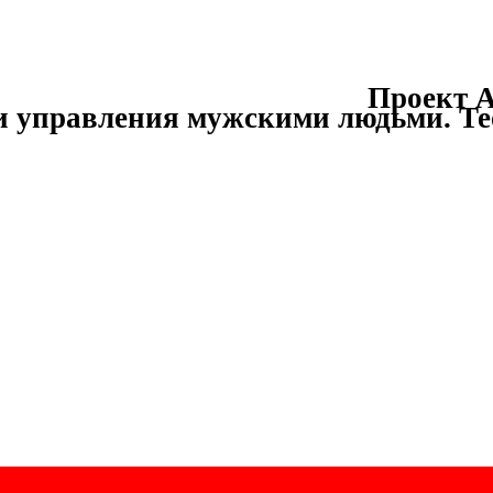
Проект А
и управления мужскими людьми.
Те