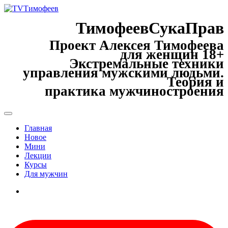
ТимофеевСукаПрав
Проект Алексея Тимофеева
для женщин 18+
Экстремальные техники
управления мужскими людьми.
Теория и
практика мужчиностроения
Главная
Новое
Мини
Лекции
Курсы
Для мужчин