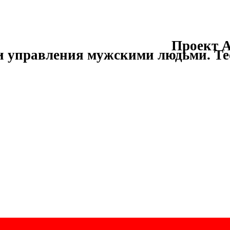
Проект А
и управления мужскими людьми.
Те