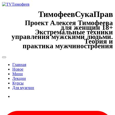
ТимофеевСукаПрав
Проект Алексея Тимофеева
для женщин 18+
Экстремальные техники
управления мужскими людьми.
Теория и
практика мужчиностроения
Главная
Новое
Мини
Лекции
Курсы
Для мужчин