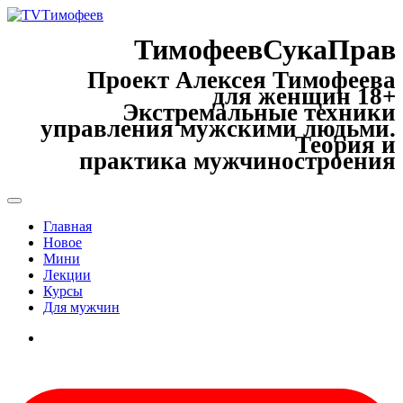
ТимофеевСукаПрав
Проект Алексея Тимофеева
для женщин 18+
Экстремальные техники
управления мужскими людьми.
Теория и
практика мужчиностроения
Главная
Новое
Мини
Лекции
Курсы
Для мужчин