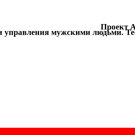
Проект А
и управления мужскими людьми.
Те