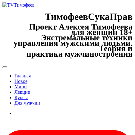
ТимофеевСукаПрав
Проект Алексея Тимофеева
для женщин 18+
Экстремальные техники
управления мужскими людьми.
Теория и
практика мужчиностроения
Главная
Новое
Мини
Лекции
Курсы
Для мужчин