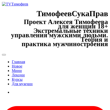
ТимофеевСукаПрав
Проект Алексея Тимофеева
для женщин 18+
Экстремальные техники
управления мужскими людьми.
Теория и
практика мужчиностроения
Главная
Новое
Мини
Лекции
Курсы
Для мужчин