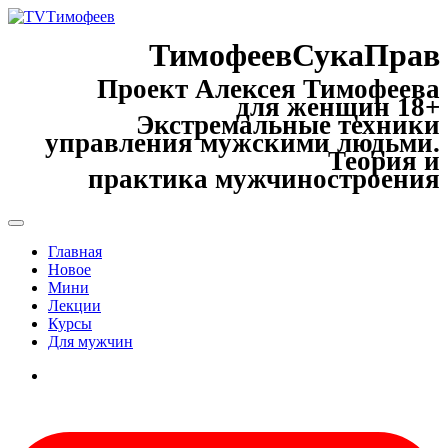
ТимофеевСукаПрав
Проект Алексея Тимофеева
для женщин 18+
Экстремальные техники
управления мужскими людьми.
Теория и
практика мужчиностроения
Главная
Новое
Мини
Лекции
Курсы
Для мужчин