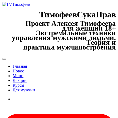
ТимофеевСукаПрав
Проект Алексея Тимофеева
для женщин 18+
Экстремальные техники
управления мужскими людьми.
Теория и
практика мужчиностроения
Главная
Новое
Мини
Лекции
Курсы
Для мужчин