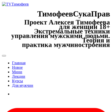
ТимофеевСукаПрав
Проект Алексея Тимофеева
для женщин 18+
Экстремальные техники
управления мужскими людьми.
Теория и
практика мужчиностроения
Главная
Новое
Мини
Лекции
Курсы
Для мужчин