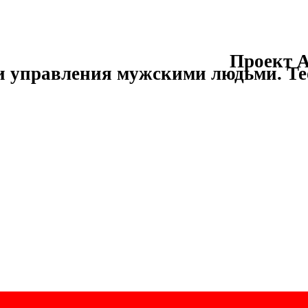
Проект А
и управления мужскими людьми.
Те