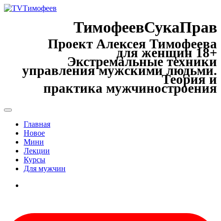
ТимофеевСукаПрав
Проект Алексея Тимофеева
для женщин 18+
Экстремальные техники
управления мужскими людьми.
Теория и
практика мужчиностроения
Главная
Новое
Мини
Лекции
Курсы
Для мужчин