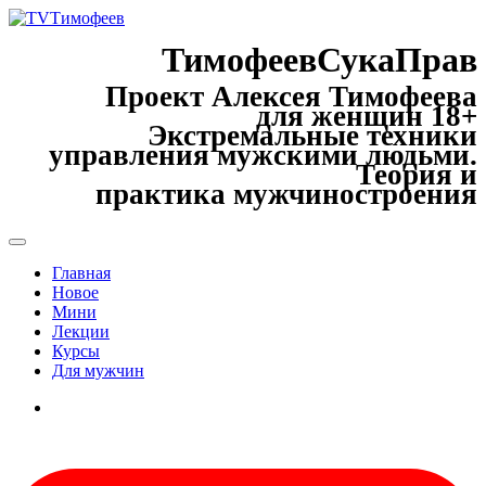
ТимофеевСукаПрав
Проект Алексея Тимофеева
для женщин 18+
Экстремальные техники
управления мужскими людьми.
Теория и
практика мужчиностроения
Главная
Новое
Мини
Лекции
Курсы
Для мужчин