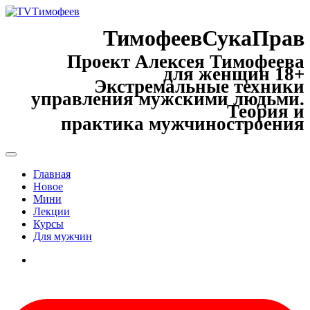
ТимофеевСукаПрав
Проект Алексея Тимофеева
для женщин 18+
Экстремальные техники
управления мужскими людьми.
Теория и
практика мужчиностроения
Главная
Новое
Мини
Лекции
Курсы
Для мужчин