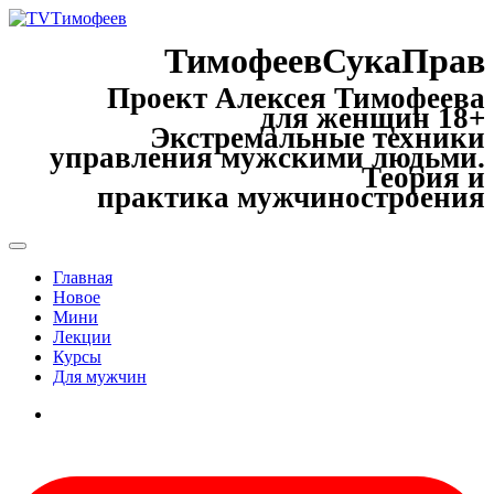
ТимофеевСукаПрав
Проект Алексея Тимофеева
для женщин 18+
Экстремальные техники
управления мужскими людьми.
Теория и
практика мужчиностроения
Главная
Новое
Мини
Лекции
Курсы
Для мужчин