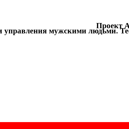
Проект А
и управления мужскими людьми.
Те